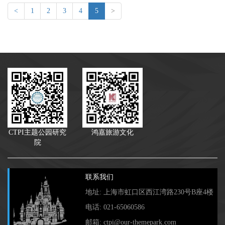
<
1
2
3
4
5
>
CTPI主题公园研究
鸿嘉旅游文化
院
联系我们
地址: 上海市虹口区西江湾路230号B座4楼
电话: 021-65060586
邮箱: ctpi@our-themepark.com