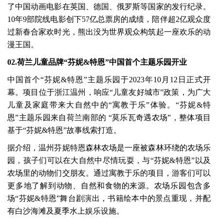
了中国动画电影在英国、德国、俄罗斯等国家的发行纪录。
10年9部院线电影创下57亿总票房的成绩，陪伴超2亿观众度
过新春合家欢时光，熊出没为世界观众构筑起一座欢乐的动
漫王国。
02.荷兰儿童品牌“芬妮&特恩”中国首个主题乐园开业
中国首个“芬妮&特恩”主题乐园于2023年10月12日正式开
幕。项目位于浙江温州，响应“儿童友好城市”政策，为广大
儿童及家庭带来大自然中的“寓教于乐”体验。“芬妮&特
恩”主题乐园来自荷兰南部的 “莫乐瓦奇遇农场”，整体项目
基于“芬妮&特恩”故事线索打造。
据介绍，温州芬妮特恩森林农场是一座被森林环绕的农场乐
园，孩子们可以在大自然中尽情玩耍，与“芬妮&特恩”以及
农场里的动物们交朋友。通过寓教于乐的项目，游客们可以
更多地了解到动物、自然和食物的来源。农场乐园包含多
场“芬妮&特恩”舞台剧演出，书籍绘本中的景点重现，并配
有白沙海滩及夏季水上娱乐设施。