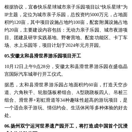
根据协议，宜春快乐星球城市亲子乐园项目以“快乐星球”为
IP主题，定位为城市亲子乐园，总投资约5000万元，占地面
积约120亩，其中项目设施占地约100亩，配套附属设施占地
约20亩，主要建设内容包括：无动力亲子乐园、城市夜游项
目、团建及研学实践基地、野奢营地、配套功能区、卡丁车
场、水上乐园等，项目计划于2024年元月开园。
05.安徽太和县滑世界游乐园项目开工
10月12日上午9点28分，安徽太和县滑世界游乐园在盛临晶
宫国际汽车城举行开工仪式。
据悉，太和县滑世界游乐园占地面积约60亩，打造天空步
道、六角秋千、轮胎荡板桥组合、A型跷跷板四人、吊桩三
组合、滑世界+彩虹滑道等34种趣味性超高的游玩项目，是
一个适合亲子游玩、情侣约会、生活休闲等多种体验的好去
处。
06.扬州双宁运河世界遗产园开工，将打造成中国首个沉浸