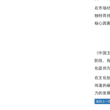
在市场
独特而
核心因
《中国
阶段。
化提供
在文化
传递的
力的发
返回上一