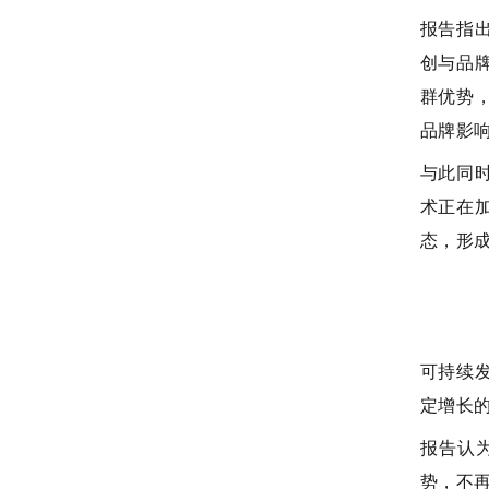
报告指
创与品
群优势
品牌影
与此同
术正在
态，形成
可持续
定增长
报告认
势，不