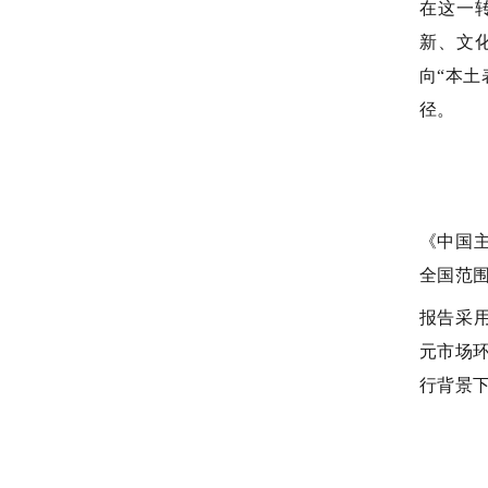
在这一
新、文
向“本
径。
《中国
全国范
报告采
元市场
行背景