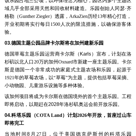
该乐园占地三公顷，以环保理念为核心，园区内多个主题区
域几乎全部采用天然和回收材料建造。乐园创始人冈瑟
·
齐
格勒（
Gunther Ziegler
）透露，
ArkaZien
历经
13
年精心打造，
开业初期将实行每日
1500
人次的限流措施，以确保游客体
验。
03.
德国主题公园品牌卡尔斯将在加州建新乐园
德国草莓主题乐园运营商卡尔斯（
Karls
）宣布，计划在洛
杉矶以北人口
20
万的加州
Oxnard
市新建一座主题乐园。卡尔
斯是德国一个非常成功的家庭式主题农场和乐园，起源于
1921
年的草莓农场，以
“
草莓
”
为主题，提供包括草莓采摘、
小动物园、儿童游乐设施等多种体验。
该加州项目将成为卡尔斯在德国境外的首个主题乐园。工程
即将启动，以期赶在
2028
年洛杉矶奥运会前开放乐园。
04.
科塔乐园（
COTA Land
）计划
2026
年开放，首座过山车
即将完工
当地时间
8
月
27
日，位于美国德克萨斯州的科塔乐园