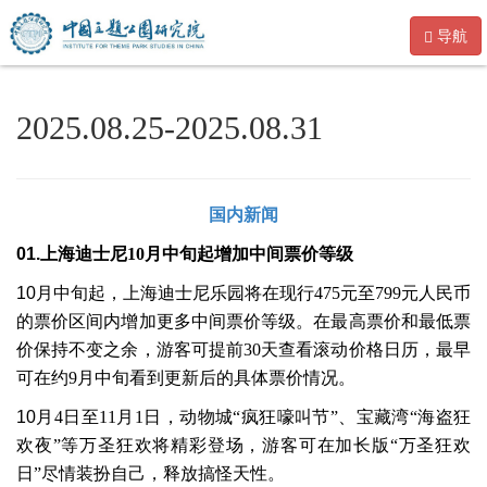
导航
2025.08.25-2025.08.31
国内新闻
01.
上海迪士尼
10
月中旬起增加中间票价等级
10
月中旬起，上海迪士尼乐园将在现行
475
元至
799
元人民币
的票价区间内增加更多中间票价等级。在最高票价和最低票
价保持不变之余，游客可提前
30
天查看滚动价格日历，最早
可在约
9
月中旬看到更新后的具体票价情况。
10
月
4
日至
11
月
1
日，动物城
“
疯狂嚎叫节
”
、宝藏湾
“
海盗狂
欢夜
”
等万圣狂欢将精彩登场，游客可在加长版
“
万圣狂欢
日
”
尽情装扮自己，释放搞怪天性。