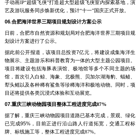
子动画
IP“
超级飞侠
”
打造超大型超级飞侠室内探索基地，演
艺及游玩服务同步焕新优化，预计
“
十一
”
国庆正式开放。
06.
合肥海洋世界三期项目规划设计方案公示
日前，合肥市自然资源和规划局对合肥海洋世界三期项目规
划设计方案进行了公示。
据此前公开报道，该项目总投资
7
亿元，将建设成集海洋生
物展示、主题游乐和科普教育为一体的大型主题公园项目。
项目将建设包括海豚表演馆、极地馆等多个不同主题的场
馆，首次引入白鲸、海象、北极熊、贝加尔湖海豹、蝠鲼、
犁头鳐以及各种稀有鲨鱼等珍稀海洋和极地动物。同时，项
目还将提供各类沉浸式体验和互动展览。
07.
重庆三峡动物园项目整体工程进度完成
87%
据了解，重庆三峡动物园项目道路已基本完成，景观、绿化
已完成
95%
，目前正进行沿山路人行道拓宽，交通工程标
牌、标线施工等，整体工程进度完成
87%
。