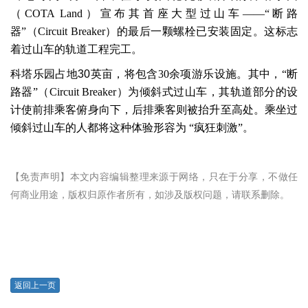
（
COTA Land
）宣布其首座大型过山车
——“
断路
器
”
（
Circuit Breaker
）的最后一颗螺栓已安装固定。这标志
着过山车的轨道工程完工。
科塔乐园占地
30
英亩，将包含
30
余项游乐设施。其中，
“
断
路器
”
（
Circuit Breaker
）为倾斜式过山车，其轨道部分的设
计使前排乘客俯身向下，后排乘客则被抬升至高处。乘坐过
倾斜过山车的人都将这种体验形容为
“
疯狂刺激
”
。
【免责声明】本文内容编辑整理来源于网络，只在于分享，不做任
何商业用途，版权归原作者所有，如涉及版权问题，请联系删除。
返回上一页