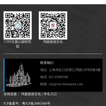
CTPI主题公园研究
鸿嘉旅游文化
院
联系我们
地址: 上海市虹口区西江湾路230号B座4楼
电话: 021-65060586
邮箱: ctpi@our-themepark.com
友情连接：
鸿嘉旅游文化
|
学生入口
ICP备案号：粤ICP备20065946号