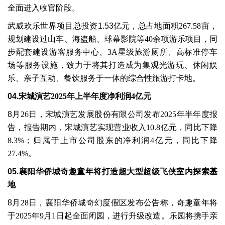
全面进入收官阶段。
武威欢乐世界项目总投资
1.53
亿元，总占地面积
267.58
亩，
规划建设过山车、海盗船、球幕影院等
40
余项游乐项目，同
步配套建设游客服务中心、
3A
星级旅游厕所、高标准停车
场等服务设施，致力于将其打造成为集观光游玩、休闲娱
乐、亲子互动、餐饮服务于一体的综合性旅游打卡地。
04.
宋城演艺
2025
年上半年度净利润
4
亿元
8
月
26
日，宋城演艺发展股份有限公司发布
2025
年半年度报
告，报告期内，宋城演艺实现营业收入
10.8
亿元，同比下降
8.3%
；归属于上市公司股东的净利润
4
亿元，同比下降
27.4%
。
05.
襄阳华侨城奇趣童年将打造超大型超级飞侠室内探索基
地
8
月
28
日，襄阳华侨城奇幻度假区发布公告称，奇趣童年将
于
2025
年
9
月
1
日起全面闭园，进行升级改造。乐园将携手亲