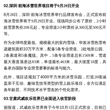
02.
深圳
·
前海冰雪世界项目将于
9
月
29
日开业
8
月
28
日，深圳
·
前海冰雪世界举行品牌发布会，正式宣布前
海冰雪世界将于
9
月
29
日开业。现场同步公布了票价，
2
小时
娱雪票售价
208
元起，专业滑道
2
小时票价从
300
元至
500
元不
等。
作为全球纬度最低、规模最大的室内雪场，华发冰雪热雪奇
迹建筑面积
10
万平方米，配备
5
条专业滑道、
2
处地形公园、
2
条索道和
5
条魔毯。其中，
5
条专业滑道总长
1569
米，雪道
最大垂直落差达
83
米，单道最长
463
米，最大坡度
18
度，具
备承办国际专业滑雪赛事的标准与能力。
此外，项目还规划了
4000
平方米的冰雪乐园，打造
20
项涵
盖亲子互动、趣味竞技等类型的雪上娱乐项目，全方位满足
各年龄层、不同技术水平雪友的个性化需求。
03.
甘肃武威欢乐世界已全面进入收官阶段
据报道，武威欢乐世界将于今年
10
月
1
日正式营业，目前已