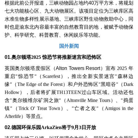
根据此前公开报道，三峡动物园占地约
40
万平方米，将规划
七大功能核心区、九大动物展区。该项目定位为三峡库区高
水准生物多样性展示基地、三峡库区野生动物救助中心，同
时也是渝东北内容最丰富的自然教育目的地，被赋予动物保
护、科学研究、科普教育、休闲娱乐等功能。
国外新闻
01.
奥尔顿塔
2025
惊恐节将推新迷宫和恐怖区
英国奥尔顿塔度假区（
Alton Towers Resort
）宣布
2025
年
重启
"
惊恐节
"
（
Scarefest
），推出全新实景迷宫
"
森林边
缘
"
（
The Edge of the Forest
）和户外恐怖区
"
黑暗谷
"
（
Dark
Hollow
），后者将扩展
TH13TEEN
过山车区域。活动还包
含
"
奥尔顿维尔矿洞之旅
"
（
Altonville Mine Tours
）、
"
捣蛋
镇
"
（
Trick O' Treat Town
）、
"
亡者之友
"
（
Amigos in the
Afterlife
）等景点。
02.
德国环保乐园
ArkaZien
将于
9
月
3
日开放