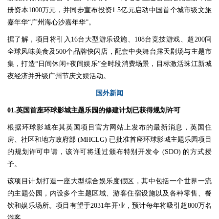
册资本1000万元，并同步宣布投资1.5亿元启动中国首个城市级文旅
嘉年华“广州海心沙嘉年华”。
据了解，项目将引入16台大型游乐设施、108台竞技游戏、超200间
全球风味美食及500个品牌快闪店，配套中央舞台露天剧场与主题市
集，打造“日间休闲+夜间娱乐”全时段消费场景，目标激活珠江新城
夜经济并升级广州节庆文娱活动。
国外新闻
01.英国首座环球影城主题乐园的修建计划已获得规划许可
根据环球影城在其英国项目官方网站上发布的最新消息，英国住
房、社区和地方政府部 (MHCLG) 已批准首座环球影城主题乐园项目
的规划许可申请，该许可将通过颁布特别开发令 (SDO) 的方式授
予。
该项目计划打造一座大型综合娱乐度假区，其中包括一个世界一流
的主题公园，内设多个主题区域、游客住宿设施以及各种零售、餐
饮和娱乐场所。项目有望于2031年开业，预计每年将吸引超800万名
游客。