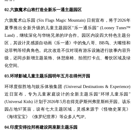
02.六旗魔术山将打造全新乐一通主题园区
六旗魔术山乐园 (Six Flags Magic Mountain) 日前宣布，将于2026年
夏季推出全新升级的儿童主题园区“乐一通乐园” (Looney Tunes™
Land)，继续深化与华纳兄弟的IP合作。园区内设四大特色主题分
区，其设计灵感源自动画《乐一通》中的兔八哥、BB鸟、大嘴怪和
达菲鸭等经典角色。此次改造不仅对现有游乐设施进行故事内容升
级，还同步新增主题装饰、休憩座椅、拍照打卡点、餐饮区域及绿
化空间。
03.环球影城儿童主题乐园明年五月在得州开园
环球度假胜地与娱乐体验集团 (Universal Destinations & Experience)
近日宣布，专为儿童家庭设计的全新主题乐园“环球儿童乐园”
(Universal Kids) 计划于2026年5月在得克萨斯州弗里斯科开园。该乐
园占地97英亩，设有七大主题区域，灵感来源于《怪物史莱克》
《海绵宝宝》《侏罗纪世界》等众多人气IP。
04.印度安得拉邦将建设两座新主题乐园