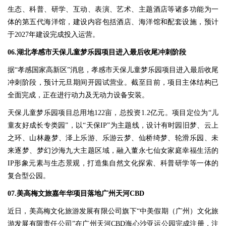
生态、科普、研学、互动、表演、艺术、主题酒店等诸多功能为一
体的第五代海洋馆，建设内容包括酒店、海洋馆和配套设施，预计
于2027年建设完成投入运营。
06.湖北孝感市天保儿童梦乐园项目进入最后收尾冲刺阶段
据“孝感国家高新区”消息，孝感市天保儿童梦乐园项目进入最后收尾
冲刺阶段，预计元旦期间开园试营业。截至目前，项目主体结构已
全面完成，正在进行动力及无动力设备安装。
天保儿童梦乐园项目总用地122亩，总投资1.2亿元。项目定位为“儿
童友好成长专类园”，以“天保IP”为主题线，设计有时园旧梦、云上
之环、山林趣梦、泽上乐游、乐游云梦、仙桥绮梦、轮滑乐园、未
来逐梦、梦幻沙海九大主题区域，融入董永七仙女家庭幸福生活的
IP形象元素与生态景观，打造集自然文化探索、科普研学等一体的
复合型公园。
07.美高梅文旅嘉年华项目落地广州天河CBD
近日，美高梅文化旅游发展有限公司旗下“中美假期（广州）文化旅
游发展有限责任公司”在广州天河CBD海心沙亚运公园完成注册，注