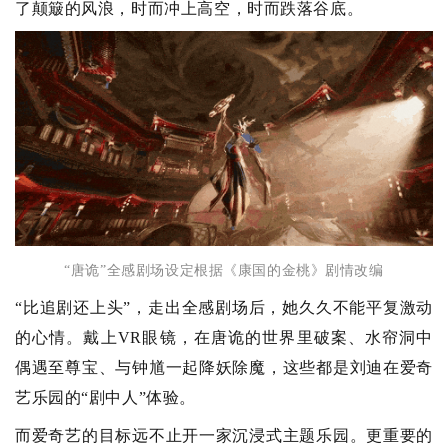
了颠簸的风浪，时而冲上高空，时而跌落谷底。
“唐诡”全感剧场设定根据《康国的金桃》剧情改编
“比追剧还上头”，走出全感剧场后，她久久不能平复激动
的心情。戴上VR眼镜，在唐诡的世界里破案、水帘洞中
偶遇至尊宝、与钟馗一起降妖除魔，这些都是刘迪在爱奇
艺乐园的“剧中人”体验。
而爱奇艺的目标远不止开一家沉浸式主题乐园。更重要的