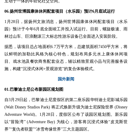
互动于一体的年轻化社交空间。
06.扬州世博园康体休闲配套项目（水乐园）预计6月底试运行
1月28日，据扬州文旅消息，扬州世博园康体休闲配套项目（水乐
园）预计于今年6月底全面竣工并投入试运行。目前，螺旋极速、雨
林过山车、巨浪翻滚三大标志性游乐设备已全面进入安装阶段。
据悉，该项目总占地面积6.7万平方米，总建筑面积7450平方米，将
以鲜明的加勒比风格为核心特色，规划布局多元水上康体休闲项
目、戏水池及餐饮商售配套业态，辅以精致景观小品与完善服务设
施，构建“沉浸式休闲+景观游览”的复合体验模式。
国外新闻
01.巴黎迪士尼公布新园区规划图
自3月29日起，巴黎迪士尼度假区的第二座乐园华特迪士尼影城乐园
(Walt Disney Studios Park) 将正式焕新升级为迪士尼探险世界 (Disney
Adventure World)。1月28日，度假区公布了该园区规划图。新乐园
以“冒险湾” (Adventure Bay) 为核心，游客将沉浸式体验“皮克斯世
界”“复仇者联盟”“冰雪奇缘世界”三大主题园区。