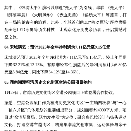
其中，《锦绣太平》演出以非遗“走太平”为引线，串联 《走太平》
《醉翁墨意》《大明风华》《赤血忠勇》《锦绣太平》等篇章，打
造一场跨越古今的旅程。此外，全球首创的3D“移动巨轮”座位席搭
配全息LED冰屏等顶尖科技，让观众化身历史亲历者，开启震撼时
空之旅。
04.宋城演艺：预计2025年全年净利润为7.11亿元至9.15亿元
宋城演艺预计2025年全年净利润为7.11亿元至9.15亿元，较上年同期
下降32.21%至12.75%。扣除非经常性损益后的净利润预计为6.80亿
元至8.84亿元，同比下降34.12%至14.36%。
05.湖南湘潭窑湾历史文化街区空港公园项目签约
1月29日，窑湾历史文化街区空港公园项目正式签署合作协议。
据悉，空港公园项目作为窑湾历史文化街区“一主轴四板块”与“一心
一轴六片区”总体规划的重要组成部分，规划面积约4000平方米。项
目以“窑湾新聚场，活力发生器”为定位，融合多巴胺设计与街头运动
文化，打造空港主题街区，构建集潮流文创市集、运动体验与亲子