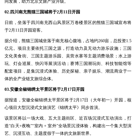
同发展，助力北京文旅产业升级。
02.四川南充熊猫三国城将于2月11日开园
日前，坐落于四川南充西山风景区万卷楼景区的熊猫三国城宣布将
于2月11日开园迎客。
据介绍，熊猫三国城坐落于南充核心腹地，占地约260亩，总投资1.5
亿元。项目主要依托三国之源，打造动力及无动力游乐设施；三国
文化美食街、三国主题游乐园、吴营水寨等主题消费场景；水上游
玩、灯会巡展、快闪等展演活动；赛博三国潮玩街、科技智能馆等
配套项目，是集沉浸式体验、历史探秘、亲子娱乐、潮流商业于一
体的全产业链文旅综合体。
03.安徽全椒锦绣太平景区将于2月17日开园
据报道，安徽全椒锦绣太平景区将于2月17日（大年初一）开园，核
心项目大型沉浸式文旅演艺《锦绣太平》同步首演。
该景区将以一场大戏、五大主题街区、近百场沉浸式互动演出，打
造“白天+夜晚”“室内 + 室外”全场景沉浸体验，构建出一个集大型演
艺、沉浸互动、主题度假于一体的文旅新世界。