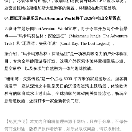
位）。尽管体量有所缩小，该场馆仍将配备外球幕 LED 显示系统，
这套曾惊艳拉斯维加斯大道游客的装置，将继续在此闪耀登场。
04.西班牙主题乐园PortAventura World将于2026年推出全新景点
西班牙主题乐园PortAventura World宣布，将于今年开放两个全新景
点——“玛卡玛努丛林：探险远征”（Makamanu Jungle: The Adventure
Trek）和“珊瑚湾：失落传说”（Coral Bay, The Lost Legend）。
据介绍，“玛卡玛努丛林：探险远征”是一项极具吸引力的户外体验项
目，专为全年龄段游客打造。这项户外探索体验将囊括隐秘步道、
悬空吊桥，以及多项与自然融为一体的趣味挑战。
“珊瑚湾：失落传说”是一个占地 6000 平方米的家庭游乐区。游客将
沉浸于一座从深海之中重见天日的沉没海盗湾主题场景，体验欧洲
独有的家庭式水上过山车、全球独家的障碍闯关冒险泳池，畅玩全
新滑道设施，还能打卡一家全新餐饮门店。
【免责声明】本文内容编辑整理来源于网络，只在于分享，不做任
何商业用途，版权归原作者所有，如涉及版权问题，请联系删除。